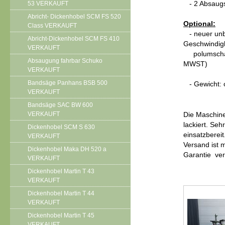
53 VERKAUFT
- 2 Absaugs
Abricht- Dickenhobel SCM FS 520
Optional:
Class VERKAUFT
- neuer unbe
Abricht-Dickenhobel SCM FS 410
Geschwindig
VERKAUFT
polumschalt
Absaugung fahrbar Schuko
MWST)
VERKAUFT
Bandsäge Panhans BSB 500
- Gewicht: 
VERKAUFT
Bandsäge SAC BW 600
VERKAUFT
Die Maschine 
lackiert. Se
Dickenhobel SCM S 630
einsatzberei
VERKAUFT
Versand ist 
Dickenhobel Maka DH 520 a
Garantie ver
VERKAUFT
Dickenhobel Martin T 43
VERKAUFT
Dickenhobel Martin T 44
VERKAUFT
Dickenhobel Martin T 45
VERKAUFT