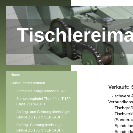
Tischlereim
Home
Gebrauchtmaschinen
Verkauft: 
Formatkreissäge Altendorf F45
- schwere A
Schwenkspindel Tischfräse T 150
Verbundkonst
Class VERKAUFT
- Tischgröße
Abläng- und Gehrungskreissäge
- Tischverlä
Graule ZS 170 N VERKAUFT
(Sonderaus
Abläng- Gehrungskreissäge
- Spindelnei
Graule ZS 135 N VERKAUFT
- Spindeldu