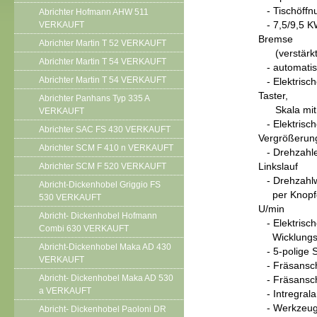
- Tischöffn
Abrichter Hofmann AHW 511
VERKAUFT
- 7,5/9,5 KW
Bremse
Abrichter Martin T 52 VERKAUFT
(verstärkt
Abrichter Martin T 54 VERKAUFT
- automatisc
Abrichter Martin T 54 VERKAUFT
- Elektrisch
Taster,
Abrichter Panhans Typ 335 A
Skala mit 1
VERKAUFT
- Elektrisch
Abrichter SAC FS 430 VERKAUFT
Vergrößerun
Abrichter SCM F 410 n VERKAUFT
- Drehzahle
Abrichter SCM F 520 VERKAUFT
Linkslauf
- Drehzahlwe
Abricht-Dickenhobel Griggio FS
per Knopfdr
530 VERKAUFT
U/min
Abricht- Dickenhobel Hofmann
- Elektrisch
Combi 630 VERKAUFT
Wicklungssc
Abricht-Dickenhobel Maka AD 430
- 5-polige S
VERKAUFT
- Fräsanschla
Abricht- Dickenhobel Maka AD 530
- Fräsanschl
a VERKAUFT
- Intregrala
- Werkzeug
Abricht- Dickenhobel Paoloni DR