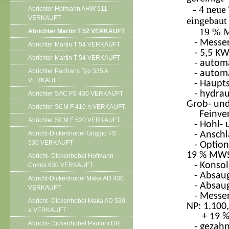
- 4 neue
Abrichter Hofmann AHW 511
VERKAUFT
eingebaut 
19 % 
Abrichter Martin T 52 VERKAUFT
- Messer
Abrichter Martin T 54 VERKAUFT
- 5,5 KW
Abrichter Martin T 54 VERKAUFT
- automat
Abrichter Panhans Typ 335 A
- automat
VERKAUFT
- Haupts
- hydraul
Abrichter SAC FS 430 VERKAUFT
Grob- un
Abrichter SCM F 410 n VERKAUFT
Feinvers
Abrichter SCM F 520 VERKAUFT
- Hohl- u
Abricht-Dickenhobel Griggio FS
- Anschla
530 VERKAUFT
- Optiona
19 % MW
Abricht- Dickenhobel Hofmann
- Konsol
Combi 630 VERKAUFT
- Absaug
Abricht-Dickenhobel Maka AD 430
- Absaug
VERKAUFT
- Messer
Abricht- Dickenhobel Maka AD 530
NP: 1.100,
a VERKAUFT
+ 19 %
Abricht- Dickenhobel Paoloni DR
- gezahnt