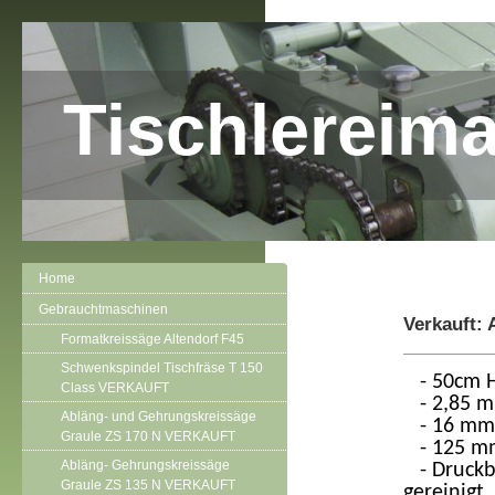
Tischlereim
Home
Gebrauchtmaschinen
Verkauft: 
Formatkreissäge Altendorf F45
Schwenkspindel Tischfräse T 150
- 50cm H
Class VERKAUFT
- 2,85 m 
Abläng- und Gehrungskreissäge
- 16 mm S
Graule ZS 170 N VERKAUFT
- 125 mm
Abläng- Gehrungskreissäge
- Druckb
Graule ZS 135 N VERKAUFT
gereinigt