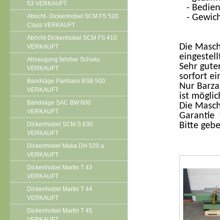
53 VERKAUFT
- Bedien
Abricht- Dickenhobel SCM FS 520
- Gewich
Class VERKAUFT
Abricht-Dickenhobel SCM FS 410
Die Masch
VERKAUFT
eingestell
Absaugung fahrbar Schuko
Sehr gute
VERKAUFT
sorfort ei
Bandsäge Panhans BSB 500
Nur Barza
VERKAUFT
ist möglic
Bandsäge SAC BW 600
Die Masch
VERKAUFT
Garantie 
Dickenhobel SCM S 630
Bitte geb
VERKAUFT
Dickenhobel Maka DH 520 a
VERKAUFT
Dickenhobel Martin T 43
VERKAUFT
Dickenhobel Martin T 44
VERKAUFT
Dickenhobel Martin T 45
VERKAUFT