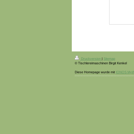
Druckversion
|
Sitemap
© Tischlereimaschinen Birgit Kenkel
Diese Homepage wurde mit
IONOS MyW