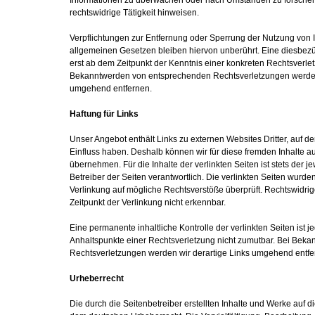
Informationen zu überwachen oder nach Umständen zu forschen,
rechtswidrige Tätigkeit hinweisen.
Verpflichtungen zur Entfernung oder Sperrung der Nutzung von
allgemeinen Gesetzen bleiben hiervon unberührt. Eine diesbezü
erst ab dem Zeitpunkt der Kenntnis einer konkreten Rechtsverle
Bekanntwerden von entsprechenden Rechtsverletzungen werden 
umgehend entfernen.
Haftung für Links
Unser Angebot enthält Links zu externen Websites Dritter, auf de
Einfluss haben. Deshalb können wir für diese fremden Inhalte 
übernehmen. Für die Inhalte der verlinkten Seiten ist stets der j
Betreiber der Seiten verantwortlich. Die verlinkten Seiten wurde
Verlinkung auf mögliche Rechtsverstöße überprüft. Rechtswidri
Zeitpunkt der Verlinkung nicht erkennbar.
Eine permanente inhaltliche Kontrolle der verlinkten Seiten ist 
Anhaltspunkte einer Rechtsverletzung nicht zumutbar. Bei Bek
Rechtsverletzungen werden wir derartige Links umgehend entfe
Urheberrecht
Die durch die Seitenbetreiber erstellten Inhalte und Werke auf d