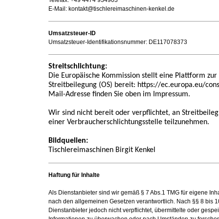
Telefax: +49 4474 934903
E-Mail: kontakt@tischlereimaschinen-kenkel.de
Umsatzsteuer-ID
Umsatzsteuer-Identifikationsnummer: DE117078373
Streitschlichtung:
Die Europäische Kommission stellt eine Plattform zur
Streitbeilegung (OS) bereit: https://ec.europa.eu/co
Mail-Adresse finden Sie oben im Impressum.
Wir sind nicht bereit oder verpflichtet, an Streitbeil
einer Verbraucherschlichtungsstelle teilzunehmen.
Bildquellen:
Tischlereimaschinen Birgit Kenkel
Haftung für Inhalte
Als Dienstanbieter sind wir gemäß § 7 Abs.1 TMG für eigene Inha
nach den allgemeinen Gesetzen verantwortlich. Nach §§ 8 bis 1
Dienstanbieter jedoch nicht verpflichtet, übermittelte oder gespe