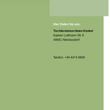
Hier finden Sie uns:
Tischlereimaschinen Kenkel
Kaplan-Luttmann-Str. 6
49681 Nikolausdorf
Telefon: +49 4474 8806