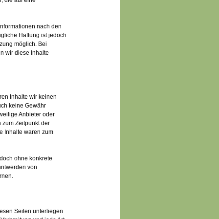
 die auf eine
 Informationen nach den
gliche Haftung ist jedoch
tzung möglich. Bei
wir diese Inhalte
ren Inhalte wir keinen
auch keine Gewähr
eweilige Anbieter oder
n zum Zeitpunkt der
ge Inhalte waren zum
jedoch ohne konkrete
anntwerden von
rnen.
iesen Seiten unterliegen