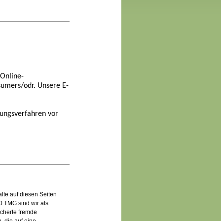
 Online-
nsumers/odr. Unsere E-
egungsverfahren vor
lte auf diesen Seiten
0 TMG sind wir als
icherte fremde