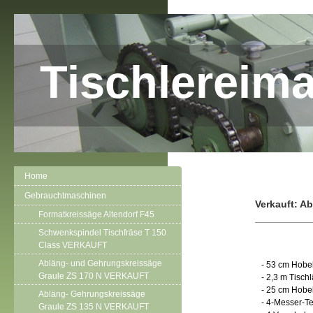
Tischlereim
Home
Gebrauchtmaschinen
Verkauft: A
Formatkreissäge Altendorf F45
Schwenkspindel Tischfräse T 150
Class VERKAUFT
Abläng- und Gehrungskreissäge
- 53 cm Hobel
Graule ZS 170 N VERKAUFT
- 2,3 m Tisch
- 25 cm Hobe
Abläng- Gehrungskreissäge
- 4-Messer-Te
Graule ZS 135 N VERKAUFT