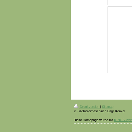
Druckversion
|
Sitemap
© Tischlereimaschinen Birgit Kenkel
Diese Homepage wurde mit
IONOS MyW