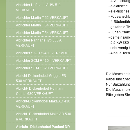
- 4 Vorschubges
Abrichter Hofmann AHW 511
- elektrische 
VERKAUFT
- elektrisches
- Fügeanschla
Abrichter Martin T 52 VERKAUFT
- 4-Säulenfüh
Abrichter Martin T 54 VERKAUFT
- gezahnte Ti
- Fügehilfsan
Abrichter Martin T 54 VERKAUFT
- gemeinsame 
Abrichter Panhans Typ 335 A
- 5,5 KW 380 V
VERKAUFT
- sehr wenig b
Abrichter SAC FS 430 VERKAUFT
- 4 neue Tersa
Abrichter SCM F 410 n VERKAUFT
Abrichter SCM F 520 VERKAUFT
Die Maschine is
Abricht-Dickenhobel Griggio FS
Kabel und Stec
530 VERKAUFT
Nur Barzahlun
Abricht- Dickenhobel Hofmann
Die Maschine w
Combi 630 VERKAUFT
Bitte geben Sie
Abricht-Dickenhobel Maka AD 430
VERKAUFT
Abricht- Dickenhobel Maka AD 530
a VERKAUFT
Abricht- Dickenhobel Paoloni DR