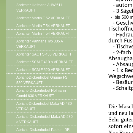
- automat
Abrichter Hofmann AHW 511
VERKAUFT
- 3 Sägeb
- bis 500 m
Abrichter Martin T 52 VERKAUFT
- Geschwi
Abrichter Martin T 54 VERKAUFT
Tischöffn
Abrichter Martin T 54 VERKAUFT
- Hydraul
durch Fus
Abrichter Panhans Typ 335 A
- Tischve
VERKAUFT
- 2-fach 
Abrichter SAC FS 430 VERKAUFT
Absaugha
Abrichter SCM F 410 n VERKAUFT
- Absaug
Abrichter SCM F 520 VERKAUFT
- 1 x Bed
Wegschwe
Abricht-Dickenhobel Griggio FS
- Besäu
530 VERKAUFT
- Schalt
Abricht- Dickenhobel Hofmann
Combi 630 VERKAUFT
Abricht-Dickenhobel Maka AD 430
Die Maschi
VERKAUFT
und neu la
Abricht- Dickenhobel Maka AD 530
Sehr gute
a VERKAUFT
sofort ein
Abricht- Dickenhobel Paoloni DR
Nur Barza