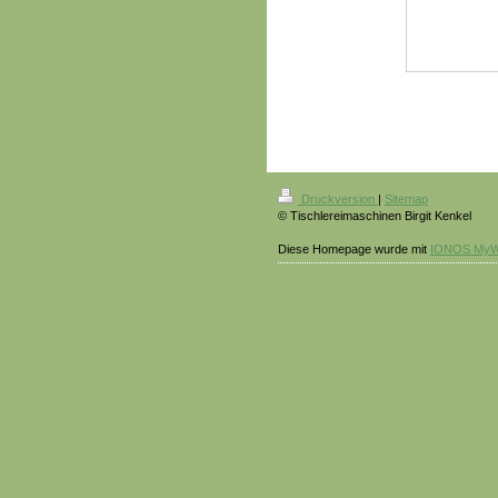
Druckversion
|
Sitemap
© Tischlereimaschinen Birgit Kenkel
Diese Homepage wurde mit
IONOS MyW