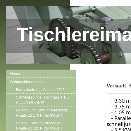
Tischlereim
Home
Gebrauchtmaschinen
Verkauft: 
Formatkreissäge Altendorf F45
Schwenkspindel Tischfräse T 150
- 3,30 m
Class VERKAUFT
- 3,75 m
Abläng- und Gehrungskreissäge
- 1,05 m 
Graule ZS 170 N VERKAUFT
- Paralle
Abläng- Gehrungskreissäge
schnellju
Graule ZS 135 N VERKAUFT
- 5,5 KW 