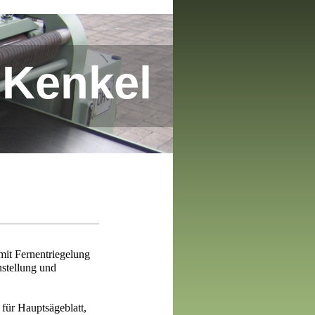
 Kenkel
it Fernentriegelung
nstellung und
ür Hauptsägeblatt,