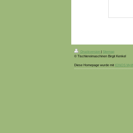
Druckversion
|
Sitemap
© Tischlereimaschinen Birgit Kenkel
Diese Homepage wurde mit
IONOS MyW