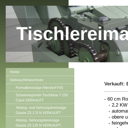
Tischlereim
Home
Gebrauchtmaschinen
Verkauft:
Formatkreissäge Altendorf F45
Schwenkspindel Tischfräse T 150
- 60 cm Ro
Class VERKAUFT
- 2,2 KW 
Abläng- und Gehrungskreissäge
- automat
Graule ZS 170 N VERKAUFT
- obere un
Abläng- Gehrungskreissäge
- feingeho
Graule ZS 135 N VERKAUFT