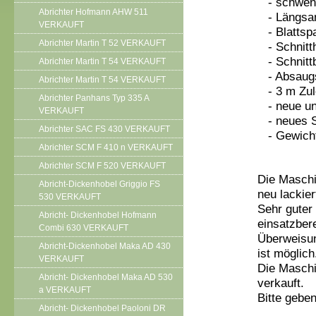
- schwenk
Abrichter Hofmann AHW 511
- Längsan
VERKAUFT
- Blattsp
Abrichter Martin T 52 VERKAUFT
- Schnitt
- Schnitt
Abrichter Martin T 54 VERKAUFT
- Absaugs
Abrichter Martin T 54 VERKAUFT
- 3 m Zul
Abrichter Panhans Typ 335 A
- neue un
VERKAUFT
- neues 
Abrichter SAC FS 430 VERKAUFT
- Gewicht
Abrichter SCM F 410 n VERKAUFT
Abrichter SCM F 520 VERKAUFT
Die Maschin
Abricht-Dickenhobel Griggio FS
neu lackier
530 VERKAUFT
Sehr guter
Abricht- Dickenhobel Hofmann
einsatzbere
Combi 630 VERKAUFT
Überweisun
Abricht-Dickenhobel Maka AD 430
ist möglich
VERKAUFT
Die Maschi
Abricht- Dickenhobel Maka AD 530
verkauft.
a VERKAUFT
Bitte gebe
Abricht- Dickenhobel Paoloni DR