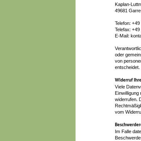
Kaplan-Luttm
49681 Garre
Telefon: +49
Telefax: +4
E-Mail: kont
Verantwortlic
oder gemeins
von persone
entscheidet.
Widerruf Ihre
Viele Datenv
Einwilligung 
widerrufen. 
Rechtmäßigke
vom Widerruf
Beschwerdere
Im Falle dat
Beschwerdere