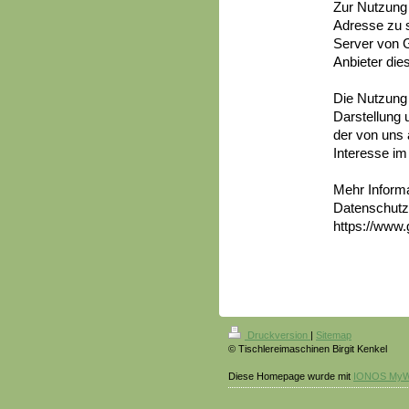
Zur Nutzung 
Adresse zu s
Server von G
Anbieter die
Die Nutzung
Darstellung 
der von uns 
Interesse im
Mehr Inform
Datenschutz
https://www.g
Druckversion
|
Sitemap
© Tischlereimaschinen Birgit Kenkel
Diese Homepage wurde mit
IONOS MyW