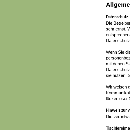
Allgeme
Datenschutz
Die Betreibe
sehr ernst. 
entsprechend
Datenschutz
Wenn Sie di
personenbez
mit denen Si
Datenschutze
sie nutzen. 
Wir weisen d
Kommunikatio
lückenloser 
Hinweis zur v
Die verantwor
Tischlereima