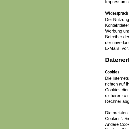
Impressum a
Widerspruch
Der Nutzung
Kontaktdaten
Werbung und 
Betreiber der
der unverla
E-Mails, vor.
Datener
Cookies
Die Internet
richten auf 
Cookies dien
sicherer zu 
Rechner abge
Die meisten
Cookies”. S
Andere Cooki