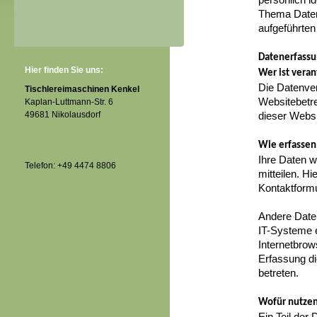
Thema Daten
aufgeführten
Datenerfassu
Hier finden Sie uns:
Wer ist veran
Die Datenver
Tischlereimaschinen Kenkel
Websitebetr
Kaplan-Luttmann-Str. 6
49681 Nikolausdorf
dieser Webs
Wie erfassen
Ihre Daten 
Telefon: +49 4474 8806
mitteilen. Hi
Kontaktformu
Andere Date
IT-Systeme e
Internetbrow
Erfassung di
betreten.
Wofür nutzen
Ein Teil der 