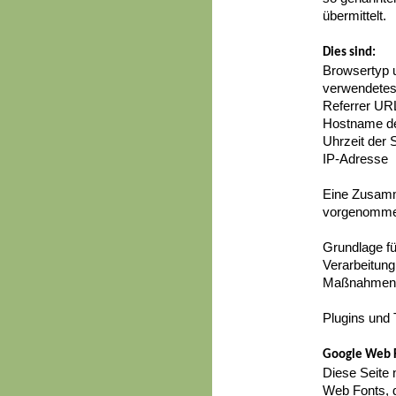
übermittelt.
Dies sind:
Browsertyp 
verwendetes
Referrer UR
Hostname de
Uhrzeit der 
IP-Adresse
Eine Zusamm
vorgenomme
Grundlage fü
Verarbeitung
Maßnahmen g
Plugins und 
Google Web 
Diese Seite 
Web Fonts, d