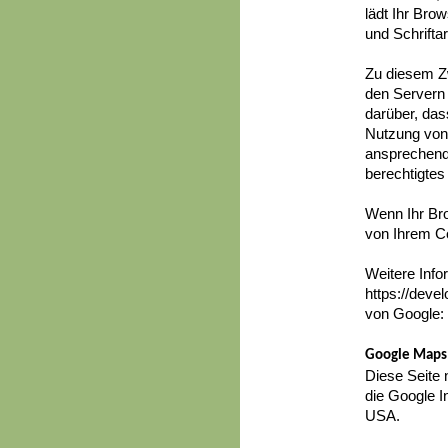
lädt Ihr Bro
und Schrifta
Zu diesem Z
den Servern
darüber, das
Nutzung von 
ansprechende
berechtigtes
Wenn Ihr Bro
von Ihrem C
Weitere Info
https://deve
von Google: 
Google Maps
Diese Seite 
die Google I
USA.