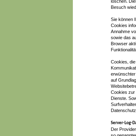
löschen. Di
Besuch wied
Sie können I
Cookies info
Annahme von
sowie das a
Browser akti
Funktionalit
Cookies, die
Kommunikatio
erwünschter 
auf Grundlag
Websitebetre
Cookies zur 
Dienste. Sow
Surfverhalte
Datenschutz
Server-Log-D
Der Provider
so genannten