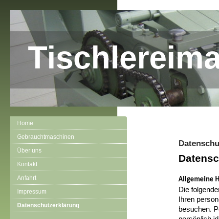
Tischlereim
Home
Gebrauchtmaschinen
Datenschu
Über uns
Datensc
Kontakt
Anfahrt
Allgemeine 
Die folgende
Impressum
Ihren perso
Datenschutzerklärung
besuchen. P
persönlich i