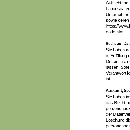
Aufsichtsbeh
Landesdaten
Unternehmen 
sowie deren
https://www.
node.html.
Recht auf Da
Sie haben da
in Erfüllung 
Dritten in 
lassen. Sofe
Verantwortli
ist.
Auskunft, Sp
Sie haben i
das Recht au
personenbez
der Datenver
Löschung di
personenbezo