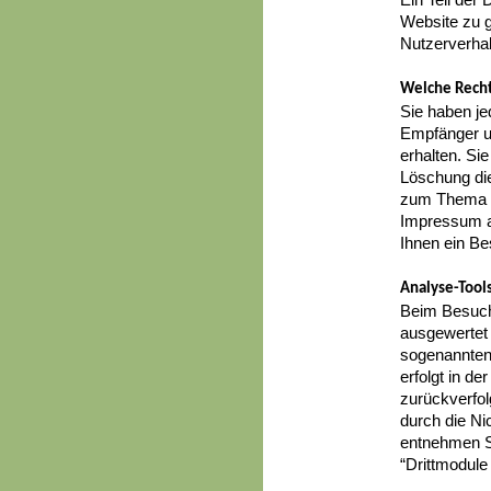
Website zu g
Nutzerverha
Welche Recht
Sie haben je
Empfänger u
erhalten. Si
Löschung die
zum Thema Da
Impressum a
Ihnen ein Be
Analyse-Tools
Beim Besuch 
ausgewertet 
sogenannten
erfolgt in d
zurückverfol
durch die Ni
entnehmen Si
“Drittmodule